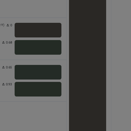
2-Y)
Δ:
0
Δ:
0.68
Δ:
0.65
Δ:
0.93