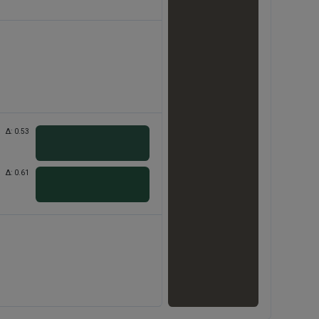
Δ:
0.53
Δ:
0.61