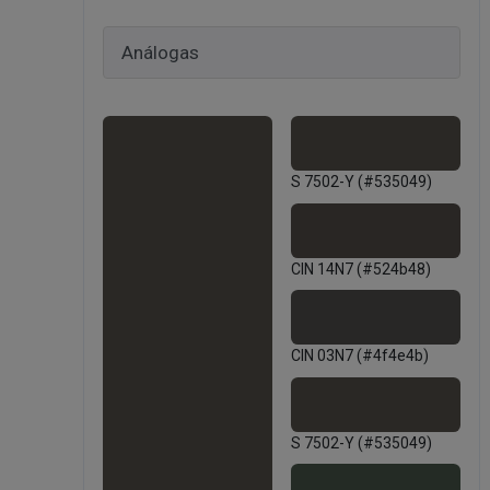
S 7502-Y (#535049)
CIN 14N7 (#524b48)
CIN 03N7 (#4f4e4b)
S 7502-Y (#535049)