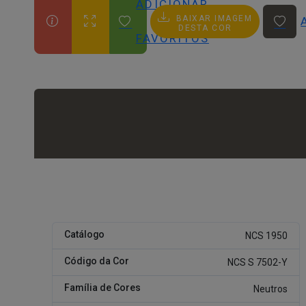
ADICIONAR
BAIXAR IMAGEM
AOS
DESTA COR
FAVORITOS
Catálogo
NCS 1950
Código da Cor
NCS S 7502-Y
Família de Cores
Neutros