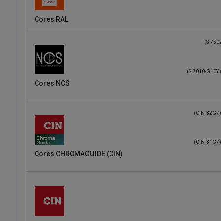
Cores RAL
(S 750
(S 7010-G10Y)
Cores NCS
(CIN 32G7)
(CIN 31G7)
Cores CHROMAGUIDE (CIN)