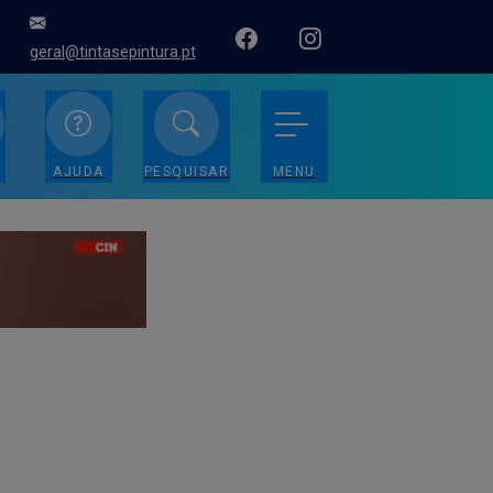
geral@tintasepintura.pt
AJUDA
PESQUISAR
MENU