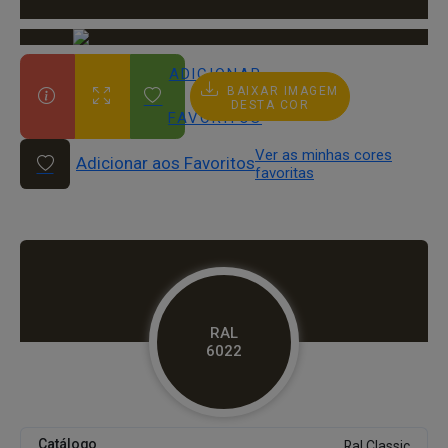
ADICIONAR
BAIXAR IMAGEM
AOS
DESTA COR
FAVORITOS
Ver as minhas cores
Adicionar aos Favoritos
favoritas
RAL
6022
Catálogo
Ral Classic