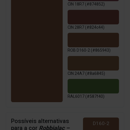
CIN 18R7 (#874852)
CIN 28R7 (#824c44)
ROB D160-2 (#865943)
CIN 24A7 (#8a6845)
RAL6017 (#587f40)
Possíveis alternativas
D160-2
para a cor
Robbialac –