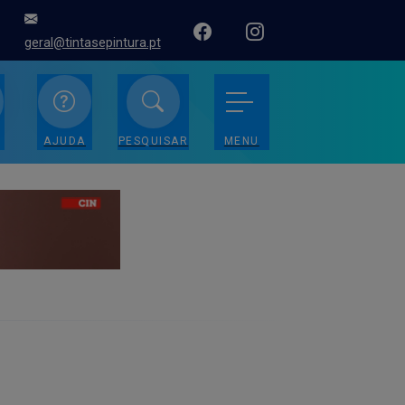
geral@tintasepintura.pt
AJUDA
PESQUISAR
MENU