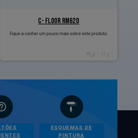
C- FLOOR RM620
Fique a conher um pouco mais sobre este produto.
0
1
STÕES
ESQUEMAS DE
UENTES
PINTURA