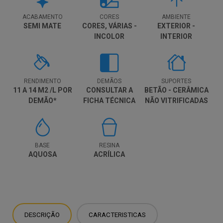
ACABAMENTO
CORES
AMBIENTE
SEMI MATE
CORES, VÁRIAS -
EXTERIOR -
INCOLOR
INTERIOR
RENDIMENTO
DEMÃOS
SUPORTES
11 A 14 M2 /L POR
CONSULTAR A
BETÃO - CERÂMICA
DEMÃO*
FICHA TÉCNICA
NÃO VITRIFICADAS
PARA MAIS
- PEDRA NATURAL
DETALHES.
- TELHAS - TIJOLO
- VIROC
BASE
RESINA
AQUOSA
ACRÍLICA
DESCRIÇÃO
CARACTERISTICAS