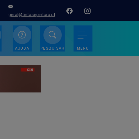
geral@tintasepintura.pt
AJUDA
PESQUISAR
MENU