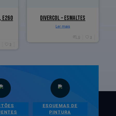
, E260
DIVERCOL – ESMALTES
Ler mais
0
3
3
STÕES
ESQUEMAS DE
UENTES
PINTURA