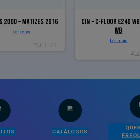
S 2000 – MATIZES 2016
CIN – C-FLOOR E240 WB
WB
Ler mais
Ler mais
0
2
0
QUE
UTOS
CATÁLOGOS
FREQ