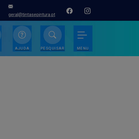
geral@tintasepintura.pt
AJUDA
PESQUISAR
MENU