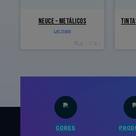
NEUCE – METÁLICOS
TINTA
Ler mais
0
5
CORES
PROD