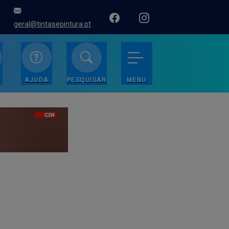
geral@tintasepintura.pt
AJUDA
PESQUISAR
MENU