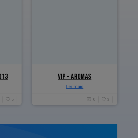
013
VIP – AROMAS
Ler mais
5
0
3