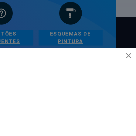
STÕES
ESQUEMAS DE
UENTES
PINTURA
AJUDA
Esquemas de Pintura
Questões Mais Frequentes
Glossário de Termos de Pintura