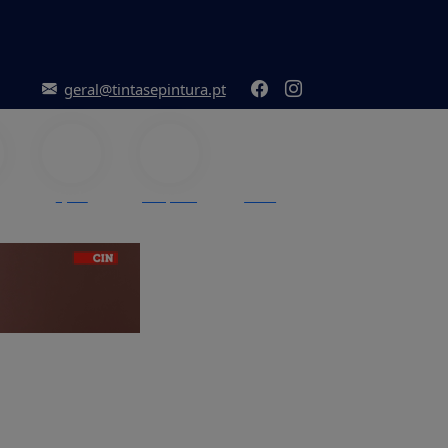
geral@tintasepintura.pt
Ajuda
Pesquisar
Menu