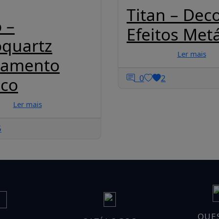
Titan – Dec
 –
Efeitos Metá
oquartz
Ler mais
bamento
0
2
ico
Ler mais
5
QUE