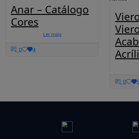
Anar – Catálogo
Viero
Cores
Vier
Ler mais
Aca
0
4
Acríl
0