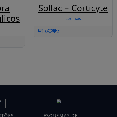
ora
Sollac – Corticyte
licos
Ler mais
0
2
STÕES
ESQUEMAS DE