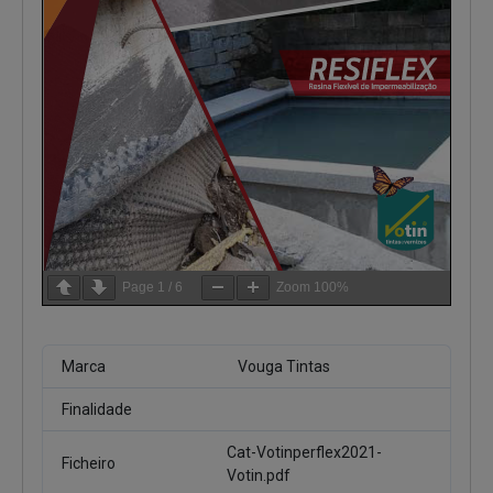
Page
1
/
6
Zoom
100%
Marca
Vouga Tintas
Finalidade
Cat-Votinperflex2021-
Ficheiro
Votin.pdf