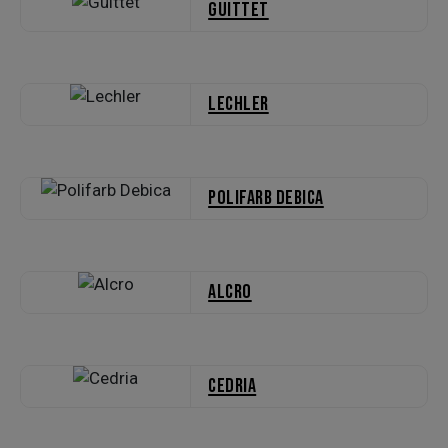
Guittet
Lechler
Polifarb Debica
Alcro
Cedria