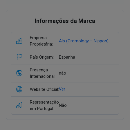
Informações da Marca
Empresa
Alp (Cromology – Nippon)
Proprietária:
País Origem:
Espanha
Presença
não
Internacional:
Website Oficial:
Ver
Representação
Não
em Portugal: