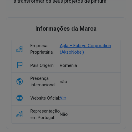
a transformar os seus projetos de pintura!
Informações da Marca
Empresa
Apla – Fabryo Corporation
Proprietária:
(AkzoNobel)
País Origem:
Roménia
Presença
não
Internacional:
Website Oficial:
Ver
Representação
Não
em Portugal: