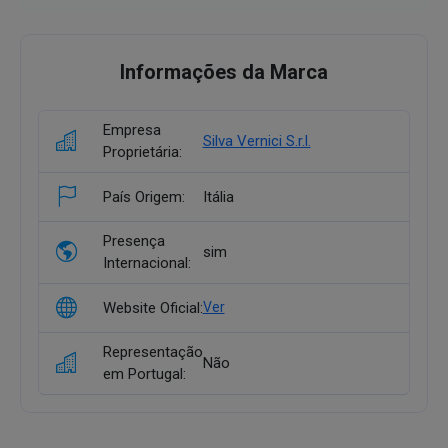
Informações da Marca
Empresa
Silva Vernici S.r.l.
Proprietária:
País Origem:
Itália
Presença
sim
Internacional:
Website Oficial:
Ver
Representação
Não
em Portugal: