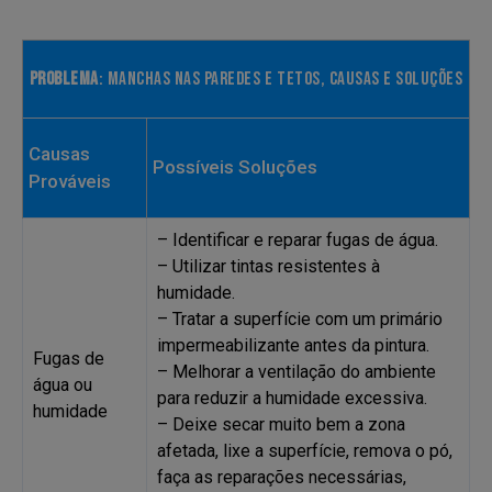
PROBLEMA
: MANCHAS NAS PAREDES E TETOS, CAUSAS E SOLUÇÕES
Causas
Possíveis Soluções
Prováveis
– Identificar e reparar fugas de água.
– Utilizar tintas resistentes à
humidade.
– Tratar a superfície com um primário
impermeabilizante antes da pintura.
Fugas de
– Melhorar a ventilação do ambiente
água ou
para reduzir a humidade excessiva.
humidade
– Deixe secar muito bem a zona
afetada, lixe a superfície, remova o pó,
faça as reparações necessárias,