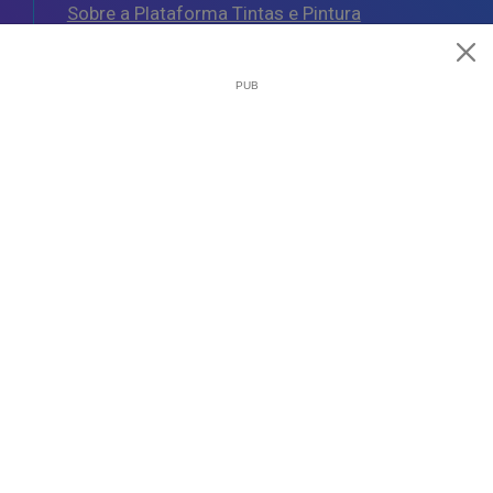
Sobre a Plataforma Tintas e Pintura
Política de Cookies
Política de Privacidade
Termos e Condições Gerais
AJUDA
Esquemas de Pintura
Questões Mais Frequentes
Glossário de Termos de Pintura