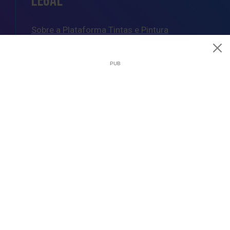
LEGAL
Sobre a Plataforma Tintas e Pintura
Política de Cookies
Política de Privacidade
Termos e Condições Gerais
AJUDA
Esquemas de Pintura
Questões Mais Frequentes
Glossário de Termos de Pintura