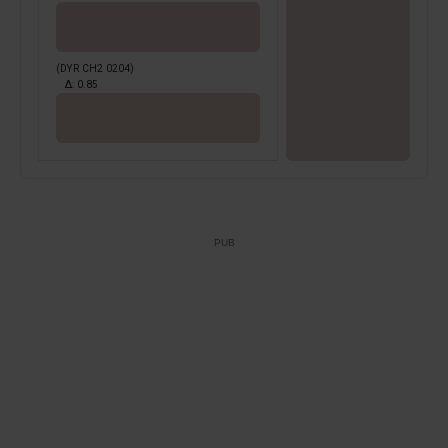
(DYR CH2 0204)
Δ:
0.85