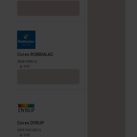
Cores ROBBIALAC
(ROB P005-2)
Δ:
0.97
Cores DYRUP
(DYR CH2 0221)
Δ:
0.55