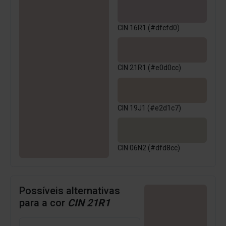
CIN 16R1 (#dfcfd0)
CIN 21R1 (#e0d0cc)
CIN 19J1 (#e2d1c7)
CIN 06N2 (#dfd8cc)
Possíveis alternativas
para a cor
CIN 21R1