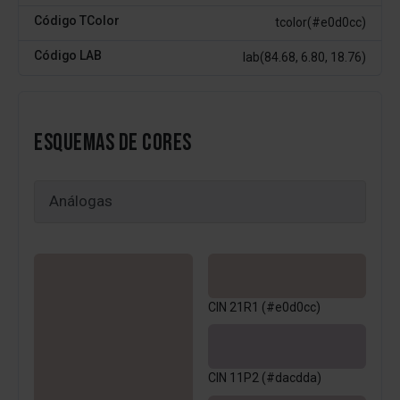
Código TColor
tcolor(#e0d0cc)
Código LAB
lab(84.68, 6.80, 18.76)
ESQUEMAS DE CORES
CIN 21R1 (#e0d0cc)
CIN 11P2 (#dacdda)