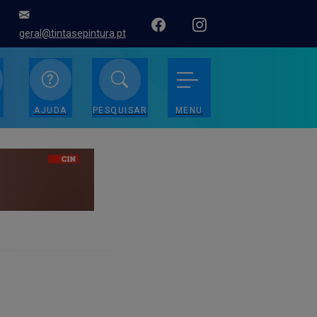
geral@tintasepintura.pt
AJUDA
PESQUISAR
MENU