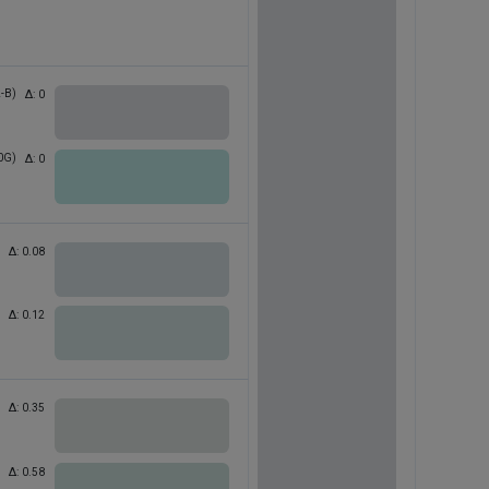
-B)
Δ:
0
0G)
Δ:
0
Δ:
0.08
Δ:
0.12
Δ:
0.35
Δ:
0.58