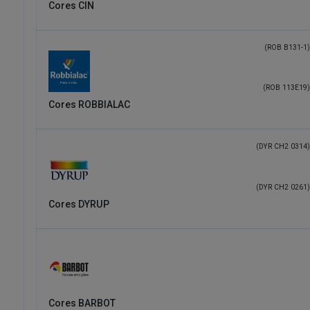
Cores CIN
(ROB B131-1)
(ROB 113E19)
Cores ROBBIALAC
(DYR CH2 0314)
(DYR CH2 0261)
Cores DYRUP
Cores BARBOT