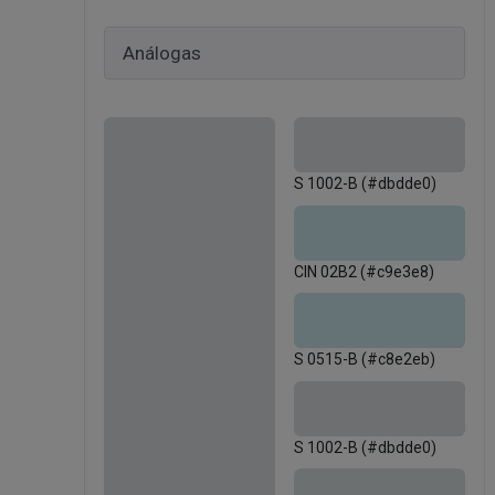
S 1002-B (#dbdde0)
CIN 02B2 (#c9e3e8)
S 0515-B (#c8e2eb)
S 1002-B (#dbdde0)