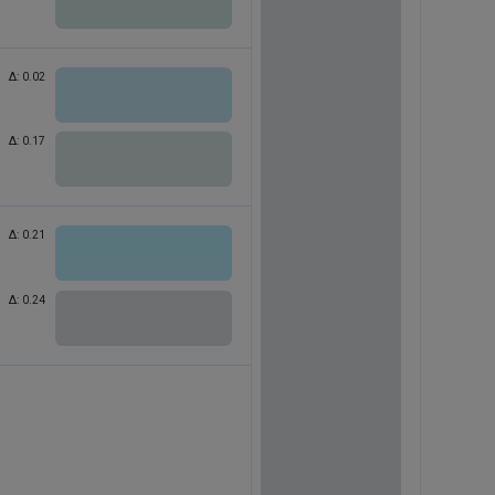
Δ:
0.02
Δ:
0.17
Δ:
0.21
Δ:
0.24