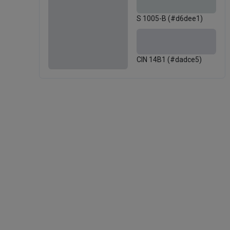
S 1005-B (#d6dee1)
CIN 14B1 (#dadce5)