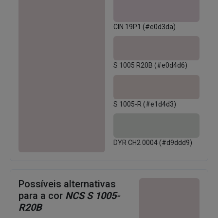
CIN 19P1 (#e0d3da)
S 1005 R20B (#e0d4d6)
S 1005-R (#e1d4d3)
DYR CH2 0004 (#d9ddd9)
Possíveis alternativas
para a cor
NCS S 1005-
R20B