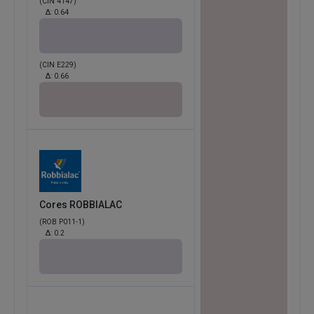
(CIN 4147)
Δ:
0.64
(CIN E229)
Δ:
0.66
Cores ROBBIALAC
(ROB P011-1)
Δ:
0.2