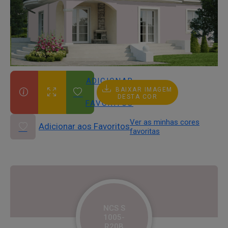
ADICIONAR
BAIXAR IMAGEM
AOS
DESTA COR
FAVORITOS
Ver as minhas cores
Adicionar aos Favoritos
favoritas
NCS S
1005-
R20B