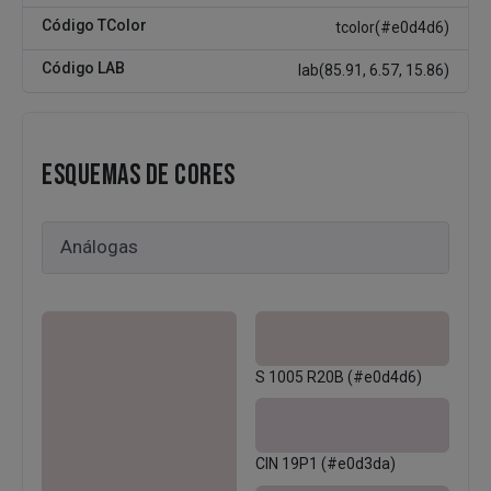
Código TColor
tcolor(#e0d4d6)
Código LAB
lab(85.91, 6.57, 15.86)
ESQUEMAS DE CORES
S 1005 R20B (#e0d4d6)
CIN 19P1 (#e0d3da)