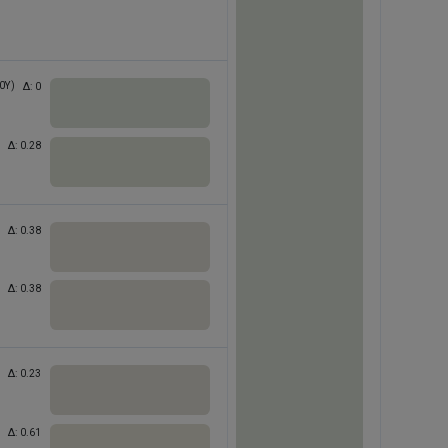
0Y)
Δ:
0
Δ:
0.28
Δ:
0.38
Δ:
0.38
Δ:
0.23
Δ:
0.61