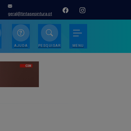
geral@tintasepintura.pt
AJUDA
PESQUISAR
MENU