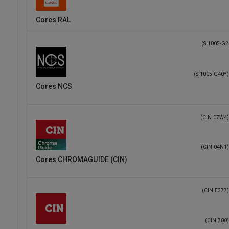
Cores RAL
(S 1005-G2
(S 1005-G40Y)
Cores NCS
(CIN 07W4)
(CIN 04N1)
Cores CHROMAGUIDE (CIN)
(CIN E377)
(CIN 700)