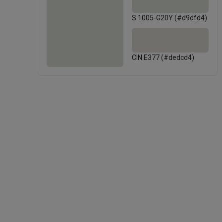
S 1005-G20Y (#d9dfd4)
CIN E377 (#dedcd4)