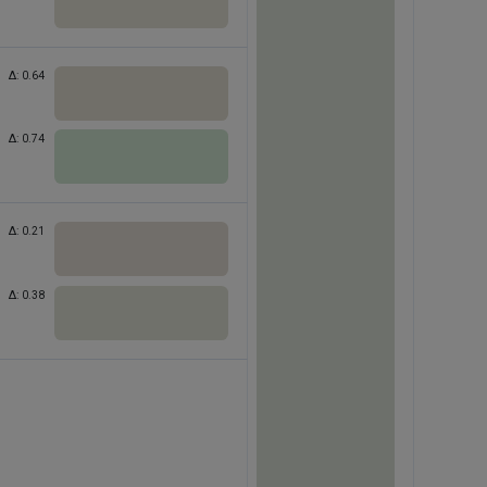
Δ:
0.64
Δ:
0.74
Δ:
0.21
Δ:
0.38