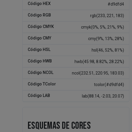
Código HEX
#d9dfd4
Código RGB
rgb(233, 221, 183)
Código CMYK
cmyk(0%, 5%, 21%, 9%)
Código CMY
cmy(9%, 13%, 28%)
Código HSL
hsl(46, 52%, 81%)
Código HWB
hwb(45.98, 8.82%, 28.22%)
Código NCOL
ncol(232.51, 220.95, 183.03)
Código TColor
tcolor(#d9dfd4)
Código LAB
lab(88.14, -2.03, 20.07)
ESQUEMAS DE CORES