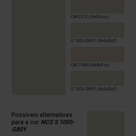
CIN E375 (#e0dcce)
S 1005-G80Y (#e2e0cf)
CIN 14W4 (#e8dfce)
S 1005-G80Y (#e2e0cf)
Possíveis alternativas
para a cor
NCS S 1005-
G80Y