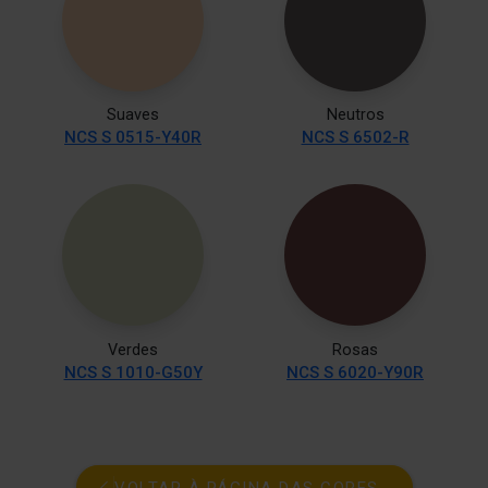
Suaves
Neutros
NCS S 0515-Y40R
NCS S 6502-R
Verdes
Rosas
NCS S 1010-G50Y
NCS S 6020-Y90R
VOLTAR À PÁGINA DAS CORES