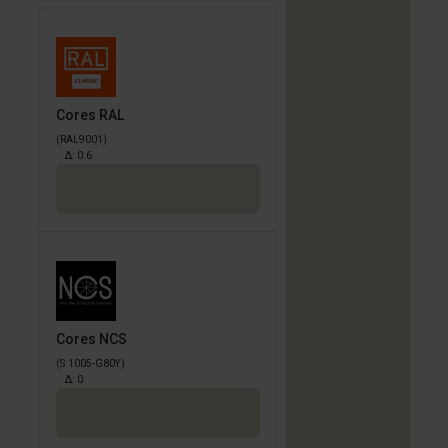
Cores RAL
(RAL9001)
Δ:
0.6
Cores NCS
(S 1005-G80Y)
Δ:
0