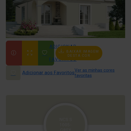
ADICIONAR
BAIXAR IMAGEM
AOS
DESTA COR
FAVORITOS
Ver as minhas cores
Adicionar aos Favoritos
favoritas
NCS S
1005-
G80Y