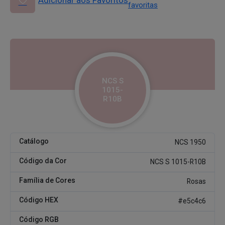
Adicionar aos Favoritos
favoritas
NCS S
1015-
R10B
Catálogo
NCS 1950
Código da Cor
NCS S 1015-R10B
Família de Cores
Rosas
Código HEX
#e5c4c6
Código RGB