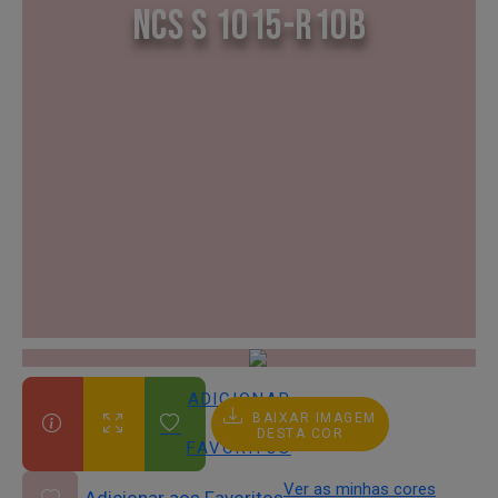
NCS S 1015-R10B
ADICIONAR
BAIXAR IMAGEM
AOS
DESTA COR
FAVORITOS
Ver as minhas cores