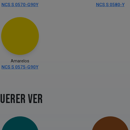
NCS S 0570-G90Y
NCS S 0580-Y
Amarelos
NCS S 0575-G90Y
QUERER VER