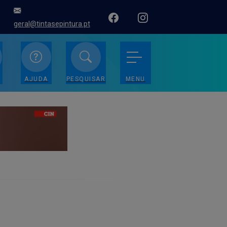
geral@tintasepintura.pt
AJUDA
PESQUISAR
MENU