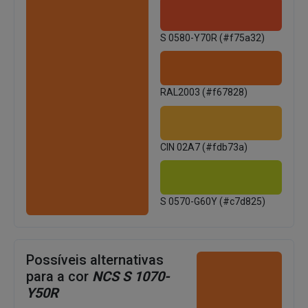
S 0580-Y70R (#f75a32)
RAL2003 (#f67828)
CIN 02A7 (#fdb73a)
S 0570-G60Y (#c7d825)
Possíveis alternativas
para a cor
NCS S 1070-
Y50R