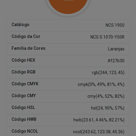
Catálogo
NCS 1950
Código da Cor
NCS S 1070-Y50R
Família de Cores
Laranjas
Código HEX
#f27b30
Código RGB
rgb(244, 123, 45)
Código CMYK
cmyk(0%, 49%, 81%, 4%)
Código CMY
cmy(4%, 52%, 82%)
Código HSL
hsl(24, 90%, 57%)
Código HWB
hwb(23.61, 4.46%, 82.21%)
Código NCOL
ncol(243.62, 123.38, 45.36)