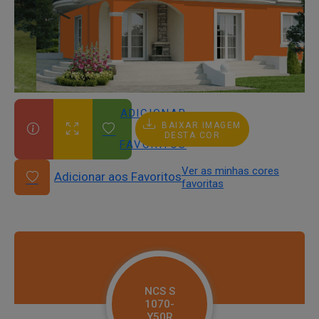
ADICIONAR
BAIXAR IMAGEM
AOS
DESTA COR
FAVORITOS
Ver as minhas cores
Adicionar aos Favoritos
favoritas
NCS S
1070-
Y50R