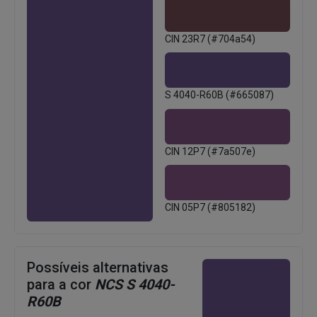
CIN 23R7 (#704a54)
S 4040-R60B (#665087)
CIN 12P7 (#7a507e)
CIN 05P7 (#805182)
Possíveis alternativas
para a cor
NCS S 4040-
R60B