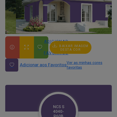
ADICIONAR
BAIXAR IMAGEM
AOS
DESTA COR
FAVORITOS
Ver as minhas cores
Adicionar aos Favoritos
favoritas
NCS S
4040-
R60B