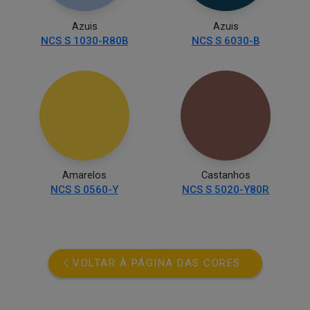
Azuis
Azuis
NCS S 1030-R80B
NCS S 6030-B
Amarelos
Castanhos
NCS S 0560-Y
NCS S 5020-Y80R
VOLTAR À PÁGINA DAS CORES