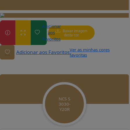
Adicionar
Baixar imagem
aos
desta cor
Favoritos
Ver as minhas cores
Adicionar aos Favoritos
favoritas
NCS S
3030-
Y20R