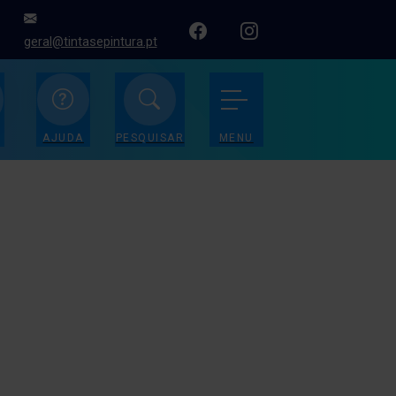
geral@tintasepintura.pt
AJUDA
PESQUISAR
MENU