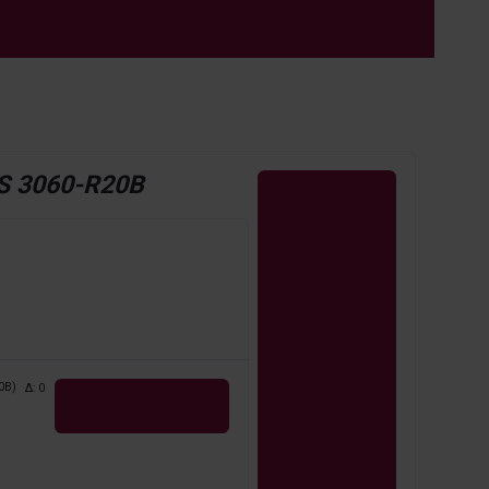
S 3060-R20B
0B)
Δ:
0