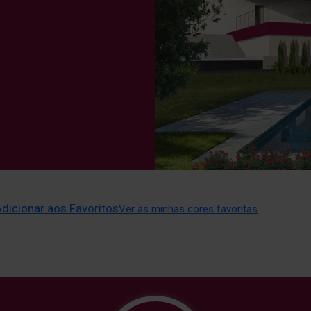
Adicionar aos Favoritos
Ver as minhas cores favoritas