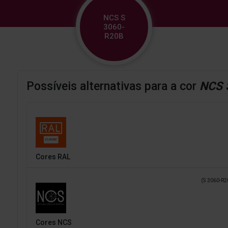
NCS S
3060-
R20B
Possíveis alternativas para a cor
NCS 
Cores RAL
(S 3060-R2
Cores NCS