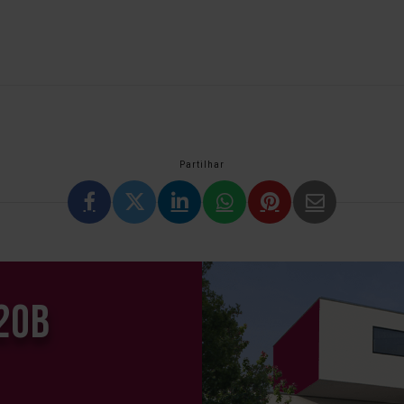
Partilhar
20B