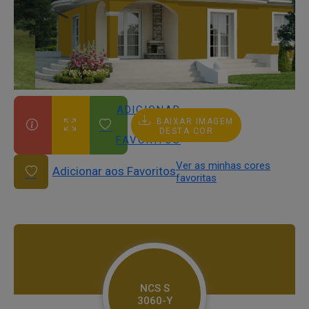
ADICIONAR
BAIXAR IMAGEM
AOS
DESTA COR
FAVORITOS
Ver as minhas cores
Adicionar aos Favoritos
favoritas
NCS S
3060-Y