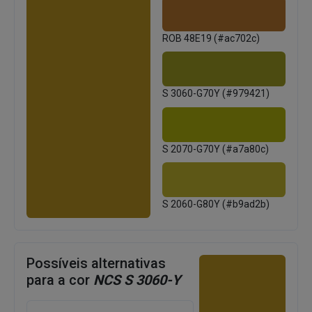
ROB 48E19 (#ac702c)
S 3060-G70Y (#979421)
S 2070-G70Y (#a7a80c)
S 2060-G80Y (#b9ad2b)
Possíveis alternativas
para a cor
NCS S 3060-Y