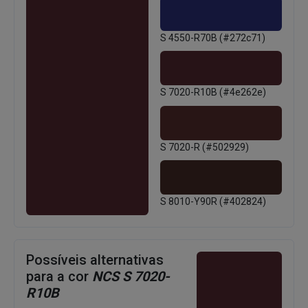
S 4550-R70B (#272c71)
S 7020-R10B (#4e262e)
S 7020-R (#502929)
S 8010-Y90R (#402824)
Possíveis alternativas
para a cor
NCS S 7020-
R10B