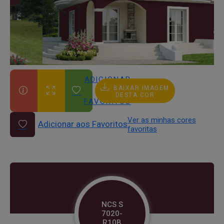
ADICIONAR
BAIXAR IMAGEM
AOS
DESTA COR
FAVORITOS
Ver as minhas cores
Adicionar aos Favoritos
favoritas
NCS S
7020-
R10B