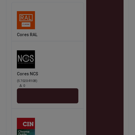
Cores RAL
Cores NCS
(S 7020-R10B)
Δ:
0