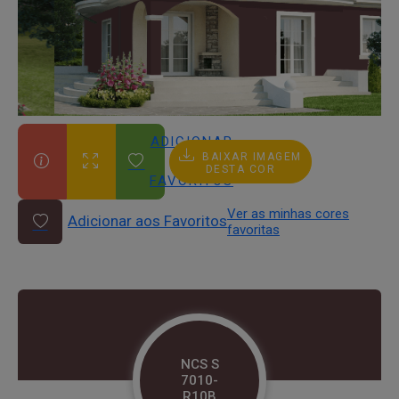
ADICIONAR
BAIXAR IMAGEM
AOS
DESTA COR
FAVORITOS
Ver as minhas cores
Adicionar aos Favoritos
favoritas
NCS S
7010-
R10B