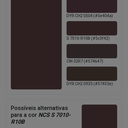
DYR CH2 0504 (#5e404a)
S 7010-R10B (#5c3f42)
CIN 32R7 (#574647)
DYR CH2 0933 (#57453e)
Possíveis alternativas
para a cor
NCS S 7010-
R10B