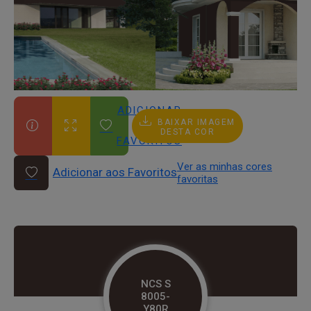
ADICIONAR
BAIXAR IMAGEM
AOS
DESTA COR
FAVORITOS
Ver as minhas cores
Adicionar aos Favoritos
favoritas
NCS S
8005-
Y80R