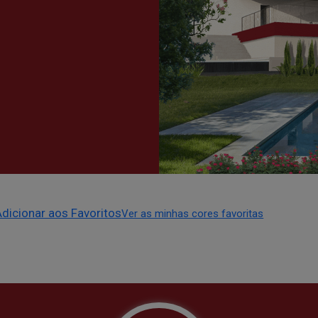
Adicionar aos Favoritos
Ver as minhas cores favoritas