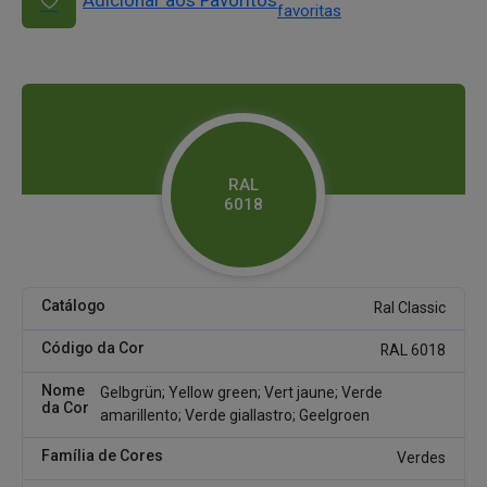
Adicionar aos Favoritos
favoritas
RAL
6018
Catálogo
Ral Classic
Código da Cor
RAL 6018
Nome
Gelbgrün; Yellow green; Vert jaune; Verde
da Cor
amarillento; Verde giallastro; Geelgroen
Família de Cores
Verdes