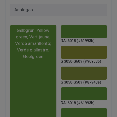
Gelbgrün; Yellow
green; Vert jaune;
RAL6018 (#61993b)
Verde amarillento;
Verde giallastro;
Geelgroen
S 3050-G60Y (#909536)
S 3050-G50Y (#87943e)
RAL6018 (#61993b)