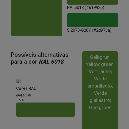
RAL6018 (#61993b)
S 2070-G20Y (#2d973a)
Possíveis alternativas
Gelbgrün;
para a cor
RAL 6018
Yellow green;
Vert jaune;
Verde
amarillento;
Cores RAL
Verde
(RAL6018)
giallastro;
Δ:
0
Geelgroen