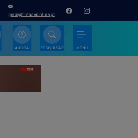
geral@tintasepintura.pt
AJUDA
PESQUISAR
MENU