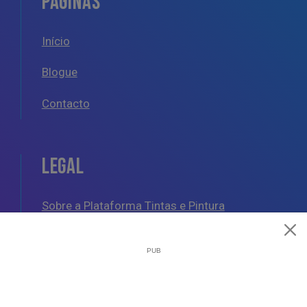
PÁGINAS
Início
Blogue
Contacto
LEGAL
Sobre a Plataforma Tintas e Pintura
Política de Cookies
Política de Privacidade
Termos e Condições Gerais