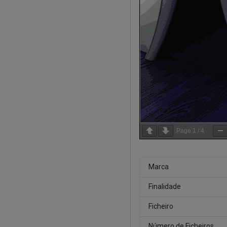
Page
1
/
4
Marca
Finalidade
Ficheiro
Número de Ficheiros