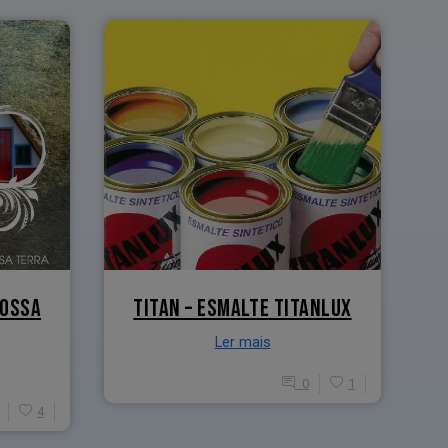
NOSSA
TITAN – ESMALTE TITANLUX
Ler mais
0
1
4