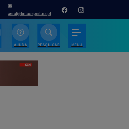
geral@tintasepintura.pt
AJUDA
PESQUISAR
MENU