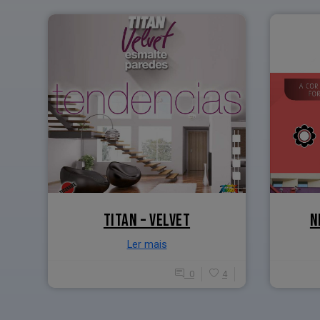
TITAN – VELVET
N
Ler mais
0
4