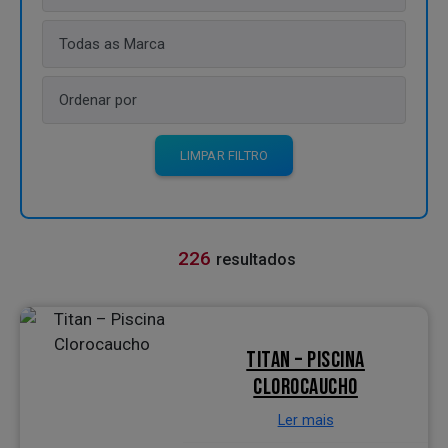
o
d
o
s
o
s
C
LIMPAR FILTRO
ABRIR FILTRO
a
t
á
l
226
resultados
o
g
o
s
TITAN – PISCINA
CLOROCAUCHO
Ler mais