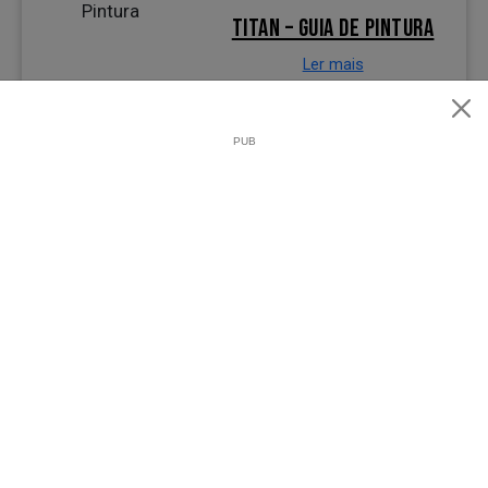
TITAN – GUIA DE PINTURA
Ler mais
0
1
SIKA – BALCONY
Ler mais
0
6
SIKA – SIKAFLOOR
Ler mais