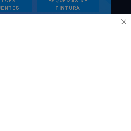
STÕES
ESQUEMAS DE
UENTES
PINTURA
AJUDA
Esquemas de Pintura
Questões Mais Frequentes
Glossário de Termos de Pintura