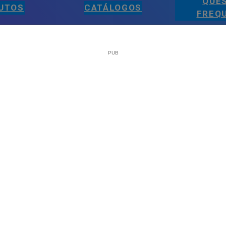
QUE
UTOS
CATÁLOGOS
FREQ
LEGAL
Sobre a Plataforma Tintas e Pintura
Política de Cookies
Política de Privacidade
Termos e Condições Gerais