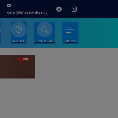
geral@tintasepintura.pt
AJUDA
PESQUISAR
MENU