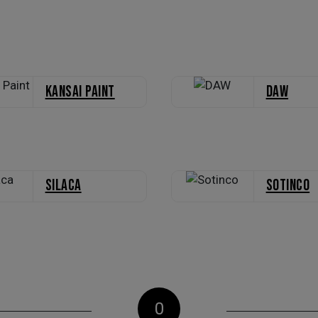
Kansai Paint
DAW
Silaca
Sotinco
0