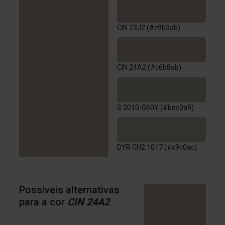
CIN 23J2 (#c9b3ab)
CIN 24A2 (#c6b8ab)
S 2010-G60Y (#bec0a9)
DYR CH2 1017 (#c9c0ac)
Possíveis alternativas
para a cor
CIN 24A2