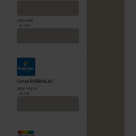
(CIN E680)
Δ:
0.69
Cores ROBBIALAC
(ROB 133E19)
Δ:
0.87