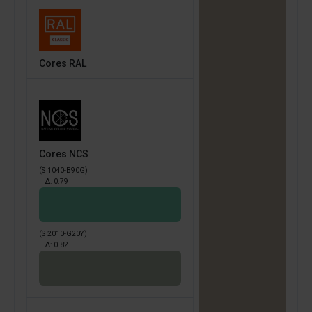
Cores RAL
Cores NCS
(S 1040-B90G)
Δ:
0.79
(S 2010-G20Y)
Δ:
0.82