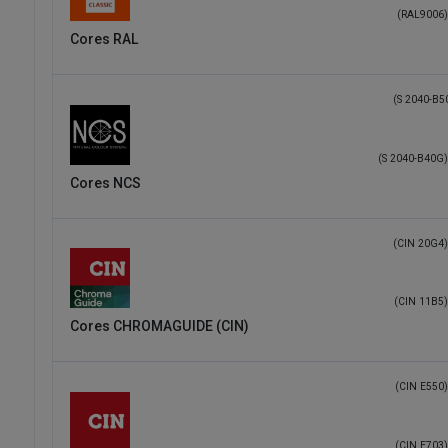
(RAL9006)
Cores RAL
(S 2040-B5
(S 2040-B40G)
Cores NCS
(CIN 20G4)
(CIN 11B5)
Cores CHROMAGUIDE (CIN)
(CIN E550)
(CIN E703)