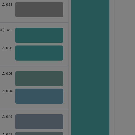
Δ:
0.51
0G)
Δ:
0
Δ:
0.05
Δ:
0.03
Δ:
0.04
Δ:
0.19
Δ:
0.29