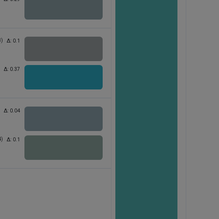
3)
Δ:
0.1
Δ:
0.37
Δ:
0.04
4)
Δ:
0.1