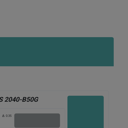
S 2040-B50G
Δ:
0.35