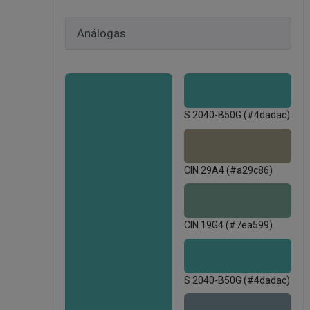
S 2040-B50G (#4dadac)
CIN 29A4 (#a29c86)
CIN 19G4 (#7ea599)
S 2040-B50G (#4dadac)