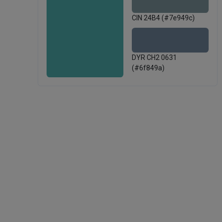
CIN 24B4 (#7e949c)
DYR CH2 0631
(#6f849a)