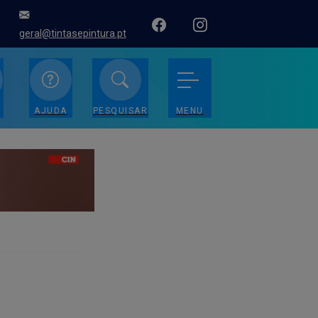
geral@tintasepintura.pt
AJUDA
PESQUISAR
MENU