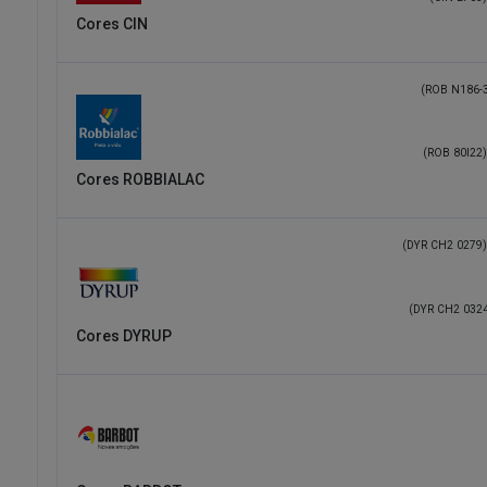
Cores CIN
(ROB N186-
(ROB 80I22)
Cores ROBBIALAC
(DYR CH2 0279)
(DYR CH2 032
Cores DYRUP