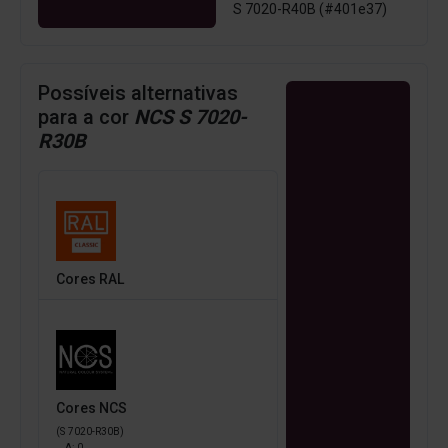
S 7020-R40B (#401e37)
Possíveis alternativas
para a cor
NCS S 7020-
R30B
Cores RAL
Cores NCS
(S 7020-R30B)
Δ:
0