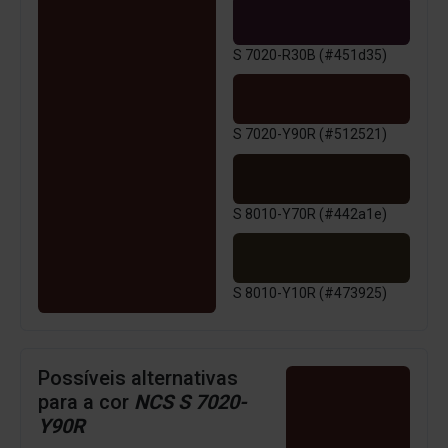
S 7020-R30B (#451d35)
S 7020-Y90R (#512521)
S 8010-Y70R (#442a1e)
S 8010-Y10R (#473925)
Possíveis alternativas
para a cor
NCS S 7020-
Y90R