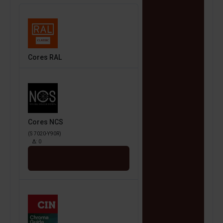
Cores RAL
Cores NCS
(S 7020-Y90R)
Δ:
0