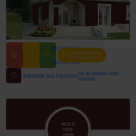
ADICIONAR
BAIXAR IMAGEM
AOS
DESTA COR
FAVORITOS
Ver as minhas cores
Adicionar aos Favoritos
favoritas
NCS S
7020-
Y90R