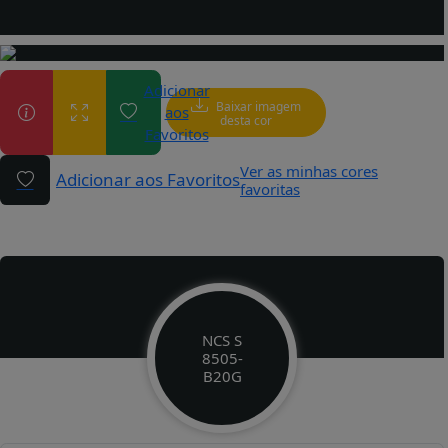
Adicionar
Baixar imagem
aos
desta cor
Favoritos
Ver as minhas cores
Adicionar aos Favoritos
favoritas
NCS S
8505-
B20G