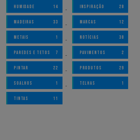
HUMIDADE
14
INSPIRAÇÃO
28
MADEIRAS
33
MARCAS
12
METAIS
1
NOTÍCIAS
38
PAREDES E TETOS
7
PAVIMENTOS
2
PINTAR
22
PRODUTOS
29
SOALHOS
1
TELHAS
1
TINTAS
11