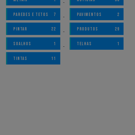
PAREDES E TETOS
7
PAVIMENTOS
2
PINTAR
22
PRODUTOS
29
SOALHOS
1
TELHAS
1
TINTAS
11