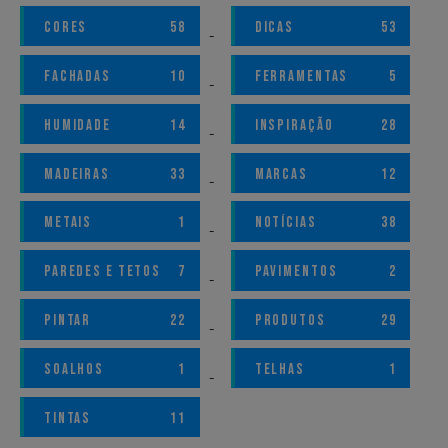
CORES
58
DICAS
53
FACHADAS
10
FERRAMENTAS
5
HUMIDADE
14
INSPIRAÇÃO
28
MADEIRAS
33
MARCAS
12
METAIS
1
NOTÍCIAS
38
PAREDES E TETOS
7
PAVIMENTOS
2
PINTAR
22
PRODUTOS
29
SOALHOS
1
TELHAS
1
TINTAS
11