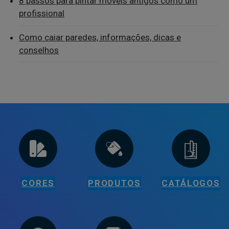
8 passos para pintar móveis antigos como um
profissional
Como caiar paredes, informações, dicas e
conselhos
CORES
PRODUTOS
CATÁLOGOS