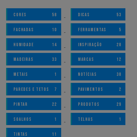
CORES
58
DICAS
53
FACHADAS
10
FERRAMENTAS
5
HUMIDADE
14
INSPIRAÇÃO
28
MADEIRAS
33
MARCAS
12
METAIS
1
NOTÍCIAS
38
PAREDES E TETOS
7
PAVIMENTOS
2
PINTAR
22
PRODUTOS
29
SOALHOS
1
TELHAS
1
TINTAS
11