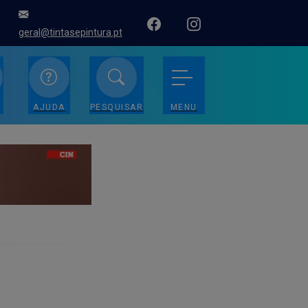
geral@tintasepintura.pt
AJUDA
PESQUISAR
MENU