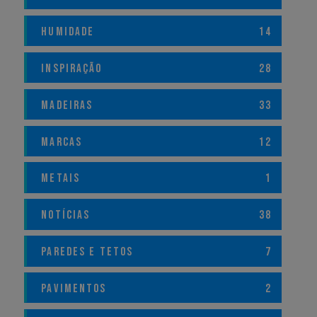
HUMIDADE
14
INSPIRAÇÃO
28
MADEIRAS
33
MARCAS
12
METAIS
1
NOTÍCIAS
38
PAREDES E TETOS
7
PAVIMENTOS
2