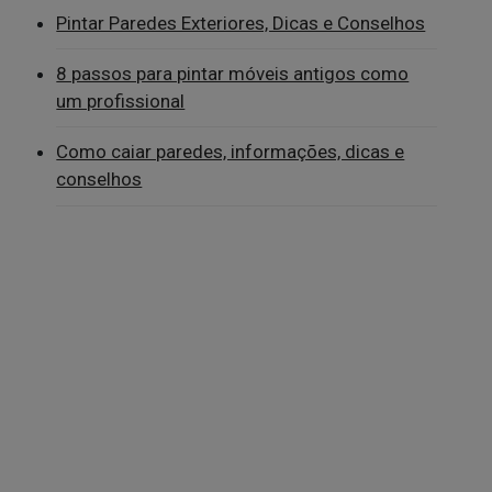
Pintar Paredes Exteriores, Dicas e Conselhos
8 passos para pintar móveis antigos como
um profissional
Como caiar paredes, informações, dicas e
conselhos