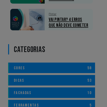
Pintar
Vai pintar? 4 erros
que não deve cometer
CATEGORIAS
CORES
58
DICAS
53
FACHADAS
10
FERRAMENTAS
5