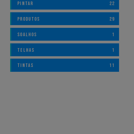
PINTAR
22
PRODUTOS
29
SOALHOS
1
TELHAS
1
TINTAS
11