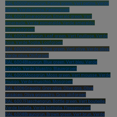
RAL 6000
Patinagrün, Patina green, Vert patine, Verde
patina, Verde patina, Patinagroen
RAL 6001
Smaragdgrün, Emerald green, Vert
émeraude, Verde esmeralda, Verde smeraldo,
Smaragdgroen
RAL 6002
Laubgrün, Leaf green, Vert feuillage, Verde
hoja, Verde foglia, Loofgroen
RAL 6003
Olivgrün, Olive green, Vert olive, Verde oliva,
Verde oliva, Olijfgroen
RAL 6004
Blaugrün, Blue green, Vert bleu, Verde
azulado, Verde bluastro, Blauwgroen
RAL 6005
Moosgrün, Moss green, Vert mousse, Verde
musgo, Verde muschio, Mosgroen
RAL 6006
Grauoliv, Grey olive, Olive gris, Oliva
grisáceo, Oliva grigiastro, Grijs olijfgroen
RAL 6007
Flaschengrün, Bottle green, Vert bouteille,
Verde botella, Verde bottiglia, Flessengroen
RAL 6008
Braungrün, Brown green, Vert brun, Verde