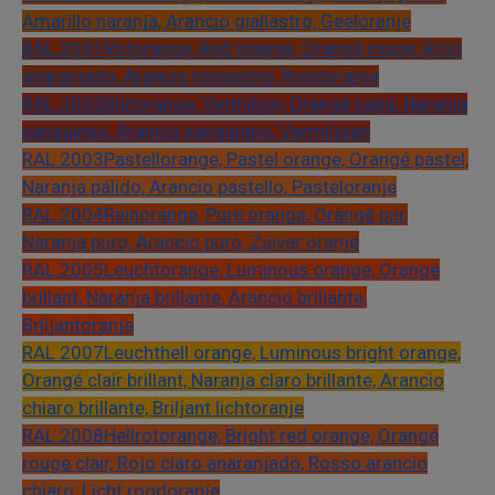
Amarillo naranja, Arancio giallastro, Geeloranje
RAL 2001
Rotorange, Red orange, Orangé rouge, Rojo
anaranjado, Arancio rossastro, Roodoranje
RAL 2002
Blutorange, Vermilion, Orangé sang, Naranja
sanguineo, Arancio sanguigno, Vermiljoen
RAL 2003
Pastellorange, Pastel orange, Orangé pastel,
Naranja pálido, Arancio pastello, Pasteloranje
RAL 2004
Reinorange, Pure orange, Orangé pur,
Naranja puro, Arancio puro, Zuiver oranje
RAL 2005
Leuchtorange, Luminous orange, Orangé
brillant, Naranja brillante, Arancio brillante,
Briljantoranje
RAL 2007
Leuchthell orange, Luminous bright orange,
Orangé clair brillant, Naranja claro brillante, Arancio
chiaro brillante, Briljant lichtoranje
RAL 2008
Hellrotorange, Bright red orange, Orangé
rouge clair, Rojo claro anaranjado, Rosso arancio
chiaro, Licht roodoranje