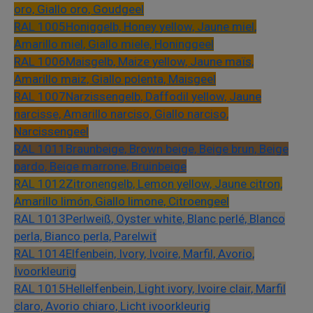
oro, Giallo oro, Goudgeel
RAL 1005
Honiggelb, Honey yellow, Jaune miel,
Amarillo miel, Giallo miele, Honinggeel
RAL 1006
Maisgelb, Maize yellow, Jaune maïs,
Amarillo maiz, Giallo polenta, Maisgeel
RAL 1007
Narzissengelb, Daffodil yellow, Jaune
narcisse, Amarillo narciso, Giallo narciso,
Narcissengeel
RAL 1011
Braunbeige, Brown beige, Beige brun, Beige
pardo, Beige marrone, Bruinbeige
RAL 1012
Zitronengelb, Lemon yellow, Jaune citron,
Amarillo limón, Giallo limone, Citroengeel
RAL 1013
Perlweiß, Oyster white, Blanc perlé, Blanco
perla, Bianco perla, Parelwit
RAL 1014
Elfenbein, Ivory, Ivoire, Marfil, Avorio,
Ivoorkleurig
RAL 1015
Hellelfenbein, Light ivory, Ivoire clair, Marfil
claro, Avorio chiaro, Licht ivoorkleurig