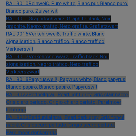
RAL 9010
Reinweiß, Pure white, Blanc pur, Blanco puro,
Bianco puro, Zuiver wit
RAL 9011
Graphitschwarz, Graphite black, Noir
graphite, Negro grafito, Nero grafite, Grafietzwart
RAL 9016
Verkehrsweiß, Traffic white, Blanc
signalisation, Blanco tráfico, Bianco traffico,
Verkeerswit
RAL 9017
Verkehrsschwarz, Traffic black, Noir
signalisation, Negro tráfico, Nero traffico,
Verkeerszwart
RAL 9018
Papyrusweiß, Papyrus white, Blanc papyrus,
Blanco papiro, Bianco papiro, Papyruswit
RAL 9022
Perlhellgrau, Pearl light grey, Gris clair nacré,
Gris claro perlado, Grigio chiaro perlato, Parelmoer
lichtgrijs
RAL 9023
Perldunkelgrau, Pearl dark grey, Gris fonçé
nacré, Gris oscuro perlado, Grigio scuro perlato,
Parelmoer donkergrijs