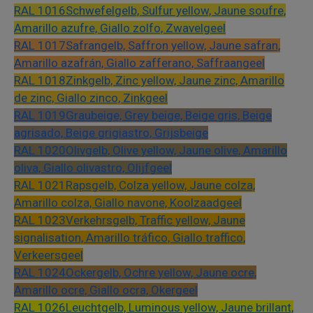
RAL 1016
Schwefelgelb, Sulfur yellow, Jaune soufre,
Amarillo azufre, Giallo zolfo, Zwavelgeel
RAL 1017
Safrangelb, Saffron yellow, Jaune safran,
Amarillo azafrán, Giallo zafferano, Saffraangeel
RAL 1018
Zinkgelb, Zinc yellow, Jaune zinc, Amarillo
de zinc, Giallo zinco, Zinkgeel
RAL 1019
Graubeige, Grey beige, Beige gris, Beige
agrisado, Beige grigiastro, Grijsbeige
RAL 1020
Olivgelb, Olive yellow, Jaune olive, Amarillo
oliva, Giallo olivastro, Olijfgeel
RAL 1021
Rapsgelb, Colza yellow, Jaune colza,
Amarillo colza, Giallo navone, Koolzaadgeel
RAL 1023
Verkehrsgelb, Traffic yellow, Jaune
signalisation, Amarillo tráfico, Giallo traffico,
Verkeersgeel
RAL 1024
Ockergelb, Ochre yellow, Jaune ocre,
Amarillo ocre, Giallo ocra, Okergeel
RAL 1026
Leuchtgelb, Luminous yellow, Jaune brillant,