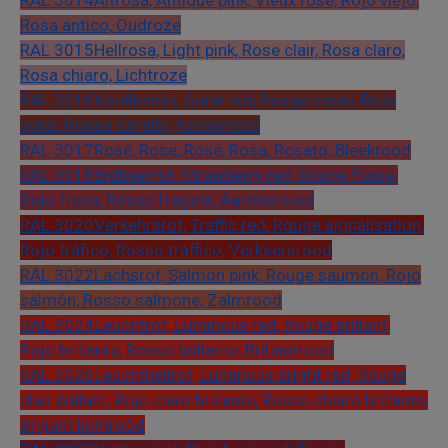
Rosa antico, Oudroze
RAL 3015
Hellrosa, Light pink, Rose clair, Rosa claro,
Rosa chiaro, Lichtroze
RAL 3016
Korallenrot, Coral red, Rouge corail, Rojo
coral, Rosso corallo, Koraalrood
RAL 3017
Rosé, Rose, Rosé, Rosa, Rosato, Bleekrood
RAL 3018
Erdbeerrot, Strawberry red, Rouge fraise,
Rojo fresa, Rosso fragola, Aardbeirood
RAL 3020
Verkehrsrot, Traffic red, Rouge signalisation,
Rojo tráfico, Rosso traffico, Verkeersrood
RAL 3022
Lachsrot, Salmon pink, Rouge saumon, Rojo
salmón, Rosso salmone, Zalmrood
RAL 3024
Leuchtrot, Luminous red, Rouge brillant,
Rojo brillante, Rosso brillante, Briljantrood
RAL 3026
Leuchthellrot, Luminous bright red, Rouge
clair brillant, Rojo claro brillante, Rosso chiaro brillante,
Briljant lichtrood