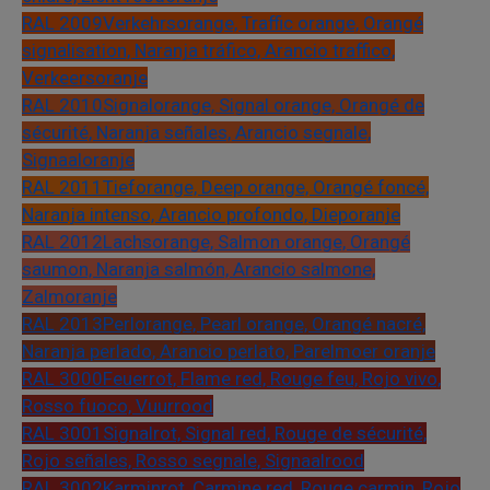
RAL 2009
Verkehrsorange, Traffic orange, Orangé
signalisation, Naranja tráfico, Arancio traffico,
Verkeersoranje
RAL 2010
Signalorange, Signal orange, Orangé de
sécurité, Naranja señales, Arancio segnale,
Signaaloranje
RAL 2011
Tieforange, Deep orange, Orangé foncé,
Naranja intenso, Arancio profondo, Dieporanje
RAL 2012
Lachsorange, Salmon orange, Orangé
saumon, Naranja salmón, Arancio salmone,
Zalmoranje
RAL 2013
Perlorange, Pearl orange, Orangé nacré,
Naranja perlado, Arancio perlato, Parelmoer oranje
RAL 3000
Feuerrot, Flame red, Rouge feu, Rojo vivo,
Rosso fuoco, Vuurrood
RAL 3001
Signalrot, Signal red, Rouge de sécurité,
Rojo señales, Rosso segnale, Signaalrood
RAL 3002
Karminrot, Carmine red, Rouge carmin, Rojo