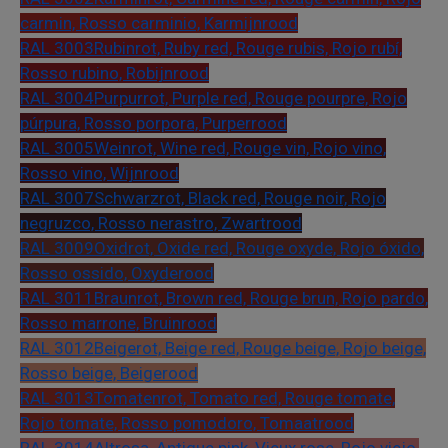
carmin, Rosso carminio, Karmijnrood
RAL 3003
Rubinrot, Ruby red, Rouge rubis, Rojo rubí,
Rosso rubino, Robijnrood
RAL 3004
Purpurrot, Purple red, Rouge pourpre, Rojo
púrpura, Rosso porpora, Purperrood
RAL 3005
Weinrot, Wine red, Rouge vin, Rojo vino,
Rosso vino, Wijnrood
RAL 3007
Schwarzrot, Black red, Rouge noir, Rojo
negruzco, Rosso nerastro, Zwartrood
RAL 3009
Oxidrot, Oxide red, Rouge oxyde, Rojo óxido,
Rosso ossido, Oxyderood
RAL 3011
Braunrot, Brown red, Rouge brun, Rojo pardo,
Rosso marrone, Bruinrood
RAL 3012
Beigerot, Beige red, Rouge beige, Rojo beige,
Rosso beige, Beigerood
RAL 3013
Tomatenrot, Tomato red, Rouge tomate,
Rojo tomate, Rosso pomodoro, Tomaatrood
RAL 3014
Altrosa, Antique pink, Vieux rose, Rojo viejo,