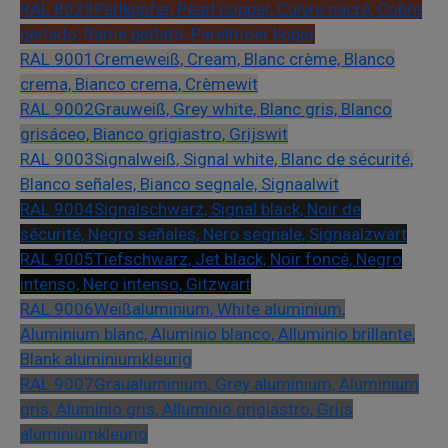
RAL 8029
Perlkupfer, Pearl copper, Cuivre nacré, Cobre
perlado, Rame perlato, Parelmoer koper
RAL 9001
Cremeweiß, Cream, Blanc crème, Blanco
crema, Bianco crema, Crèmewit
RAL 9002
Grauweiß, Grey white, Blanc gris, Blanco
grisáceo, Bianco grigiastro, Grijswit
RAL 9003
Signalweiß, Signal white, Blanc de sécurité,
Blanco señales, Bianco segnale, Signaalwit
RAL 9004
Signalschwarz, Signal black, Noir de
sécurité, Negro señales, Nero segnale, Signaalzwart
RAL 9005
Tiefschwarz, Jet black, Noir foncé, Negro
intenso, Nero intenso, Gitzwart
RAL 9006
Weißaluminium, White aluminium,
Aluminium blanc, Aluminio blanco, Alluminio brillante,
Blank aluminiumkleurig
RAL 9007
Graualuminium, Grey aluminium, Aluminium
gris, Aluminio gris, Alluminio grigiastro, Grijs
aluminiumkleurig