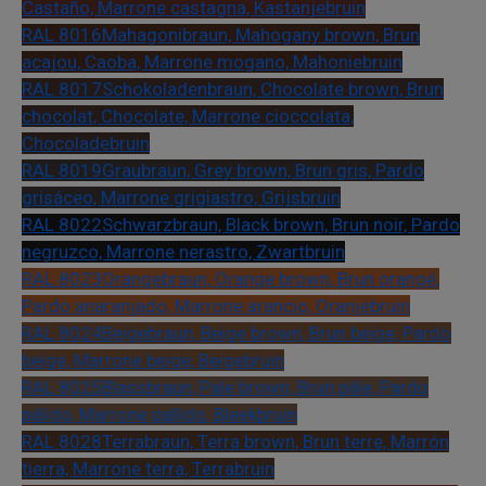
Castaño, Marrone castagna, Kastanjebruin
RAL 8016
Mahagonibraun, Mahogany brown, Brun
acajou, Caoba, Marrone mogano, Mahoniebruin
RAL 8017
Schokoladenbraun, Chocolate brown, Brun
chocolat, Chocolate, Marrone cioccolata,
Chocoladebruin
RAL 8019
Graubraun, Grey brown, Brun gris, Pardo
grisáceo, Marrone grigiastro, Grijsbruin
RAL 8022
Schwarzbraun, Black brown, Brun noir, Pardo
negruzco, Marrone nerastro, Zwartbruin
RAL 8023
Orangebraun, Orange brown, Brun orangé,
Pardo anaranjado, Marrone arancio, Oranjebruin
RAL 8024
Beigebraun, Beige brown, Brun beige, Pardo
beige, Marrone beige, Beigebruin
RAL 8025
Blassbraun, Pale brown, Brun pâle, Pardo
pálido, Marrone pallido, Bleekbruin
RAL 8028
Terrabraun, Terra brown, Brun terre, Marrón
tierra, Marrone terra, Terrabruin