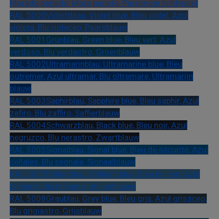
Morado perlado, Mora perlato, Parelmoer lichtviolet
RAL 5000
Violettblau, Violet blue, Bleu violet, Azul
violeta, Blu violaceo, Paarsblauw
RAL 5001
Grünblau, Green blue, Bleu vert, Azul
verdoso, Blu verdastro, Groenblauw
RAL 5002
Ultramarinblau, Ultramarine blue, Bleu
outremer, Azul ultramar, Blu oltremare, Ultramarijn
blauw
RAL 5003
Saphirblau, Sapphire blue, Bleu saphir, Azul
zafiro, Blu zaffiro, Saffierblauw
RAL 5004
Schwarzblau, Black blue, Bleu noir, Azul
negruzco, Blu nerastro, Zwartblauw
RAL 5005
Signalblau, Signal blue, Bleu de sécurité, Azul
señales, Blu segnale, Signaalblauw
RAL 5007
Brillantblau, Brilliant blue, Bleu brillant, Azul
brillante, Blu brillante, Briljantblauw
RAL 5008
Graublau, Grey blue, Bleu gris, Azul grisáceo,
Blu grigiastro, Grijsblauw