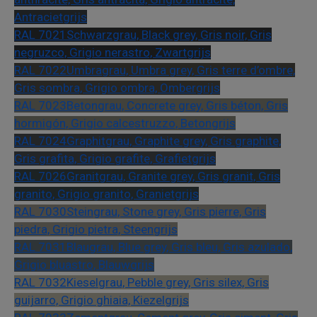
Antracietgrijs
RAL 7021
Schwarzgrau, Black grey, Gris noir, Gris
negruzco, Grigio nerastro, Zwartgrijs
RAL 7022
Umbragrau, Umbra grey, Gris terre d’ombre,
Gris sombra, Grigio ombra, Ombergrijs
RAL 7023
Betongrau, Concrete grey, Gris béton, Gris
hormigón, Grigio calcestruzzo, Betongrijs
RAL 7024
Graphitgrau, Graphite grey, Gris graphite,
Gris grafita, Grigio grafite, Grafietgrijs
RAL 7026
Granitgrau, Granite grey, Gris granit, Gris
granito, Grigio granito, Granietgrijs
RAL 7030
Steingrau, Stone grey, Gris pierre, Gris
piedra, Grigio pietra, Steengrijs
RAL 7031
Blaugrau, Blue grey, Gris bleu, Gris azulado,
Grigio bluastro, Blauwgrijs
RAL 7032
Kieselgrau, Pebble grey, Gris silex, Gris
guijarro, Grigio ghiaia, Kiezelgrijs