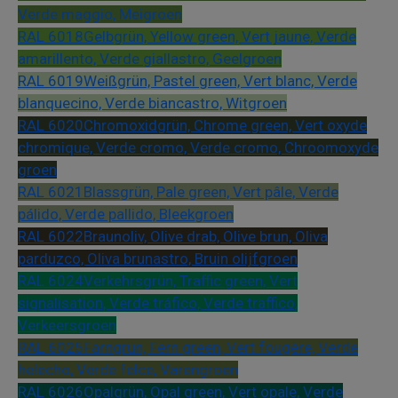
Verde maggio, Meigroen
RAL 6018
Gelbgrün, Yellow green, Vert jaune, Verde
amarillento, Verde giallastro, Geelgroen
RAL 6019
Weißgrün, Pastel green, Vert blanc, Verde
blanquecino, Verde biancastro, Witgroen
RAL 6020
Chromoxidgrün, Chrome green, Vert oxyde
chromique, Verde cromo, Verde cromo, Chroomoxyde
groen
RAL 6021
Blassgrün, Pale green, Vert pâle, Verde
pálido, Verde pallido, Bleekgroen
RAL 6022
Braunoliv, Olive drab, Olive brun, Oliva
parduzco, Oliva brunastro, Bruin olijfgroen
RAL 6024
Verkehrsgrün, Traffic green, Vert
signalisation, Verde tráfico, Verde traffico,
Verkeersgroen
RAL 6025
Farngrün, Fern green, Vert fougère, Verde
helecho, Verde felce, Varengroen
RAL 6026
Opalgrün, Opal green, Vert opale, Verde