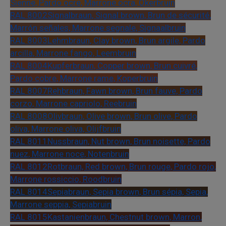
Sienne, Pardo ocre, Marrone ocra, Okerbruin
RAL 8002
Signalbraun, Signal brown, Brun de sécurité,
Marrón señales, Marrone segnale, Signaalbruin
RAL 8003
Lehmbraun, Clay brown, Brun argile, Pardo
arcilla, Marrone fango, Leembruin
RAL 8004
Kupferbraun, Copper brown, Brun cuivré,
Pardo cobre, Marrone rame, Koperbruin
RAL 8007
Rehbraun, Fawn brown, Brun fauve, Pardo
corzo, Marrone capriolo, Reebruin
RAL 8008
Olivbraun, Olive brown, Brun olive, Pardo
oliva, Marrone oliva, Olijfbruin
RAL 8011
Nussbraun, Nut brown, Brun noisette, Pardo
nuez, Marrone noce, Notenbruin
RAL 8012
Rotbraun, Red brown, Brun rouge, Pardo rojo,
Marrone rossiccio, Roodbruin
RAL 8014
Sepiabraun, Sepia brown, Brun sépia, Sepia,
Marrone seppia, Sepiabruin
RAL 8015
Kastanienbraun, Chestnut brown, Marron,