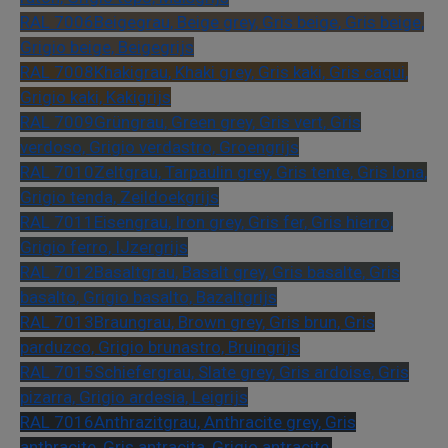
RAL 7006
Beigegrau, Beige grey, Gris beige, Gris beige,
Grigio beige, Beigegrijs
RAL 7008
Khakigrau, Khaki grey, Gris kaki, Gris caqui,
Grigio kaki, Kakigrijs
RAL 7009
Grüngrau, Green grey, Gris vert, Gris
verdoso, Grigio verdastro, Groengrijs
RAL 7010
Zeltgrau, Tarpaulin grey, Gris tente, Gris lona,
Grigio tenda, Zeildoekgrijs
RAL 7011
Eisengrau, Iron grey, Gris fer, Gris hierro,
Grigio ferro, IJzergrijs
RAL 7012
Basaltgrau, Basalt grey, Gris basalte, Gris
basalto, Grigio basalto, Bazaltgrijs
RAL 7013
Braungrau, Brown grey, Gris brun, Gris
parduzco, Grigio brunastro, Bruingrijs
RAL 7015
Schiefergrau, Slate grey, Gris ardoise, Gris
pizarra, Grigio ardesia, Leigrijs
RAL 7016
Anthrazitgrau, Anthracite grey, Gris
anthracite, Gris antracita, Grigio antracite,