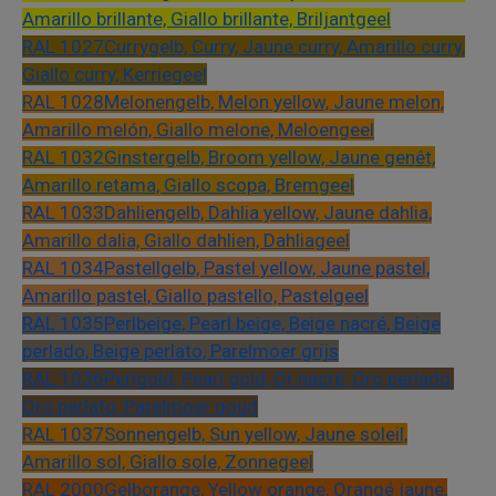
Amarillo brillante, Giallo brillante, Briljantgeel
RAL 1027
Currygelb, Curry, Jaune curry, Amarillo curry,
Giallo curry, Kerriegeel
RAL 1028
Melonengelb, Melon yellow, Jaune melon,
Amarillo melón, Giallo melone, Meloengeel
RAL 1032
Ginstergelb, Broom yellow, Jaune genêt,
Amarillo retama, Giallo scopa, Bremgeel
RAL 1033
Dahliengelb, Dahlia yellow, Jaune dahlia,
Amarillo dalia, Giallo dahlien, Dahliageel
RAL 1034
Pastellgelb, Pastel yellow, Jaune pastel,
Amarillo pastel, Giallo pastello, Pastelgeel
RAL 1035
Perlbeige, Pearl beige, Beige nacré, Beige
perlado, Beige perlato, Parelmoer grijs
RAL 1036
Perlgold, Pearl gold, Or nacré, Oro perlado,
Oro perlato, Parelmoer goud
RAL 1037
Sonnengelb, Sun yellow, Jaune soleil,
Amarillo sol, Giallo sole, Zonnegeel
RAL 2000
Gelborange, Yellow orange, Orangé jaune,