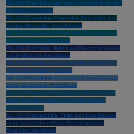
RAL 5019
Capriblau, Capri blue, Bleu capri, Azul capri,
Blu Capri, Capriblauw
RAL 5020
Ozeanblau, Ocean blue, Bleu océan, Azul
oceano, Blu oceano, Oceaanblauw
RAL 5021
Wasserblau, Water blue, Bleu d’eau, Azul
agua, Blu acqua, Waterblauw
RAL 5022
Nachtblau, Night blue, Bleu nocturne, Azul
noche, Blu notte, Nachtblauw
RAL 5023
Fernblau, Distant blue, Bleu distant, Azul
lejanía, Blu distante, Verblauw
RAL 5024
Pastellblau, Pastel blue, Bleu pastel, Azul
pastel, Blu pastello, Pastelblauw
RAL 5025
Perlenzian, Pearl gentian blue, Gentiane
nacré, Gencian perlado, Blu genziana perlato,
Parelmoer blauw
RAL 5026
Perlnachtblau, Pearl night blue, Bleu nuit
nacré, Azul noche perlado, Blu notte perlato,
Parelmoer nachtblauw