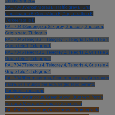
Verkeersgrijs A
RAL 7043
Verkehrsgrau B, Traffic grey B, Gris
signalisation B, Gris tráfico B, Grigio traffico B,
Verkeersgrijs B
RAL 7044
Seidengrau, Silk grey, Gris soie, Gris seda,
Grigio seta, Zijdegrijs
RAL 7045
Telegrau 1, Telegrey 1, Telegris 1, Gris tele 1,
Grigio tele 1, Telegrijs 1
RAL 7046
Telegrau 2, Telegrey 2, Telegris 2, Gris tele 2,
Grigio tele 2, Telegrijs 2
RAL 7047
Telegrau 4, Telegrey 4, Telegris 4, Gris tele 4,
Grigio tele 4, Telegrijs 4
RAL 7048
Perlmausgrau, Pearl mouse grey, Gris souris
nacré, Gris musgo perlado, Grigio topo perlato,
Parelmoer muisgrijs
RAL 8000
Grünbraun, Green brown, Brun vert, Pardo
verdoso, Marrone verdastro, Groenbruin
RAL 8001
Ockerbraun, Ochre brown, Brun terre de