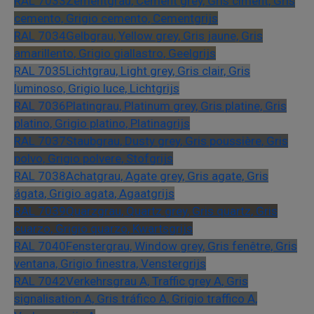
RAL 7033
Zementgrau, Cement grey, Gris ciment, Gris
cemento, Grigio cemento, Cementgrijs
RAL 7034
Gelbgrau, Yellow grey, Gris jaune, Gris
amarillento, Grigio giallastro, Geelgrijs
RAL 7035
Lichtgrau, Light grey, Gris clair, Gris
luminoso, Grigio luce, Lichtgrijs
RAL 7036
Platingrau, Platinum grey, Gris platine, Gris
platino, Grigio platino, Platinagrijs
RAL 7037
Staubgrau, Dusty grey, Gris poussière, Gris
polvo, Grigio polvere, Stofgrijs
RAL 7038
Achatgrau, Agate grey, Gris agate, Gris
ágata, Grigio agata, Agaatgrijs
RAL 7039
Quarzgrau, Quartz grey, Gris quartz, Gris
cuarzo, Grigio quarzo, Kwartsgrijs
RAL 7040
Fenstergrau, Window grey, Gris fenêtre, Gris
ventana, Grigio finestra, Venstergrijs
RAL 7042
Verkehrsgrau A, Traffic grey A, Gris
signalisation A, Gris tráfico A, Grigio traffico A,