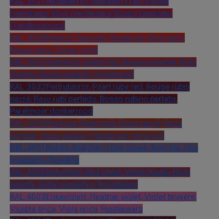
RAL 3027
Himbeerrot, Raspberry red, Rouge
framboise, Rojo frambuesa, Rosso lampone,
Framboosrood
RAL 3028
Reinrot, Pure red, Rouge pu, Rojo puro,
Rosso puro, Zuiver rood
RAL 3031
Orientrot, Orient red, Rouge oriental, Rojo
oriente, Rosso oriente, Oriëntrood
RAL 3032
Perlrubinrot, Pearl ruby red, Rouge rubis
nacré, Rojo rubí perlado, Rosso rubino perlato,
Parelmoer donkerrood
RAL 3033
Perlrosa, Pearl pink, Rose nacré, Rosa
perlado, Rosa perlato, Parelmoer lichtrood
RAL 4001
Rotlila, Red lilac, Lilas rouge, Rojo lila, Lilla
rossastro, Roodlila
RAL 4002
Rotviolett, Red violet, Violet rouge, Rojo
violeta, Viola rossastro, Roodpaars
RAL 4003
Erikaviolett, Heather violet, Violet bruyère,
Violeta érica, Viola erica, Heidepaars