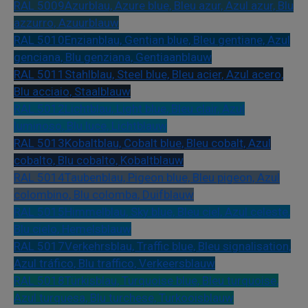
RAL 5009
Azurblau, Azure blue, Bleu azur, Azul azur, Blu
azzurro, Azuurblauw
RAL 5010
Enzianblau, Gentian blue, Bleu gentiane, Azul
genciana, Blu genziana, Gentiaanblauw
RAL 5011
Stahlblau, Steel blue, Bleu acier, Azul acero,
Blu acciaio, Staalblauw
RAL 5012
Lichtblau, Light blue, Bleu clair, Azul
luminoso, Blu luce, Lichtblauw
RAL 5013
Kobaltblau, Cobalt blue, Bleu cobalt, Azul
cobalto, Blu cobalto, Kobaltblauw
RAL 5014
Taubenblau, Pigeon blue, Bleu pigeon, Azul
colombino, Blu colomba, Duifblauw
RAL 5015
Himmelblau, Sky blue, Bleu ciel, Azul celeste,
Blu cielo, Hemelsblauw
RAL 5017
Verkehrsblau, Traffic blue, Bleu signalisation,
Azul tráfico, Blu traffico, Verkeersblauw
RAL 5018
Türkisblau, Turquoise blue, Bleu turquoise,
Azul turquesa, Blu turchese, Turkooisblauw