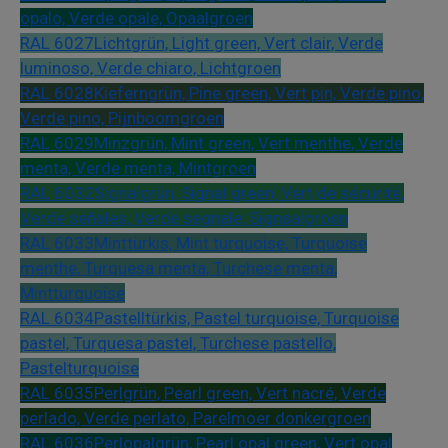
opalo, Verde opale, Opaalgroen
RAL 6027
Lichtgrün, Light green, Vert clair, Verde
luminoso, Verde chiaro, Lichtgroen
RAL 6028
Kieferngrün, Pine green, Vert pin, Verde pino,
Verde pino, Pijnboomgroen
RAL 6029
Minzgrün, Mint green, Vert menthe, Verde
menta, Verde menta, Mintgroen
RAL 6032
Signalgrün, Signal green, Vert de sécurité,
Verde señales, Verde segnale, Signaalgroen
RAL 6033
Minttürkis, Mint turquoise, Turquoise
menthe, Turquesa menta, Turchese menta,
Mintturquoise
RAL 6034
Pastelltürkis, Pastel turquoise, Turquoise
pastel, Turquesa pastel, Turchese pastello,
Pastelturquoise
RAL 6035
Perlgrün, Pearl green, Vert nacré, Verde
perlado, Verde perlato, Parelmoer donkergroen
RAL 6036
Perlopalgrün, Pearl opal green, Vert opal