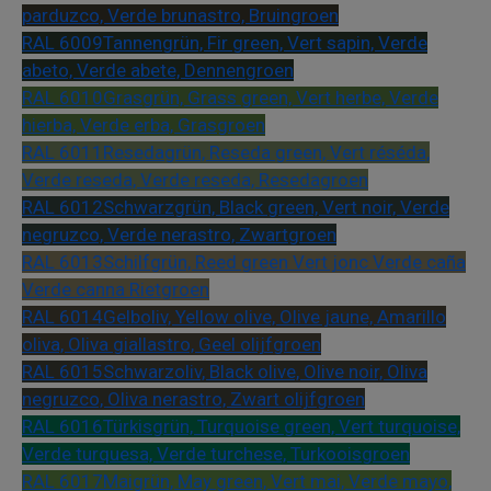
parduzco, Verde brunastro, Bruingroen
RAL 6009
Tannengrün, Fir green, Vert sapin, Verde
abeto, Verde abete, Dennengroen
RAL 6010
Grasgrün, Grass green, Vert herbe, Verde
hierba, Verde erba, Grasgroen
RAL 6011
Resedagrün, Reseda green, Vert réséda,
Verde reseda, Verde reseda, Resedagroen
RAL 6012
Schwarzgrün, Black green, Vert noir, Verde
negruzco, Verde nerastro, Zwartgroen
RAL 6013
Schilfgrün, Reed green Vert jonc Verde caña
Verde canna Rietgroen
RAL 6014
Gelboliv, Yellow olive, Olive jaune, Amarillo
oliva, Oliva giallastro, Geel olijfgroen
RAL 6015
Schwarzoliv, Black olive, Olive noir, Oliva
negruzco, Oliva nerastro, Zwart olijfgroen
RAL 6016
Türkisgrün, Turquoise green, Vert turquoise,
Verde turquesa, Verde turchese, Turkooisgroen
RAL 6017
Maigrün, May green, Vert mai, Verde mayo,