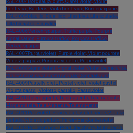
RAL 4004
Bordeauxviolett, Claret violet, Violet
bordeaux, Burdeos, Viola bordeaux, Bordeuaxpaars
RAL 4005
Blaulila, Blue lilac, Lilas bleu, Lila azulado,
Lilla bluastro, Blauwlila
RAL 4006
Verkehrspurpur, Traffic purple, Pourpre
signalisation, Púrpurá tráfico, Porpora traffico,
Verkeerspurper
RAL 4007
Purpurviolett, Purple violet, Violet pourpre,
Violeta púrpura, Porpora violetto, Purperviolet
RAL 4008
Signalviolett, Signal violet, Violet de sécurité,
Violeta señales, Violetto segnale, Signaalviolet
RAL 4009
Pastellviolett, Pastel violet, Violet pastel,
Violeta pastel, Violetto pastello, Pastelviolet
RAL 4010
Telemagenta, Telemagenta, Telemagenta,
Magenta tele, Tele Magenta, Telemagenta
RAL 4011
Perlviolett, Pearl violet, Violet nacré, Violeta
perlado, Violetto perlato, Parelmoer donkerviolet
RAL 4012
Perlbrombeer, Pearl blackberry, Mûre nacré,