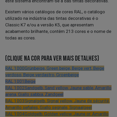
este sistema encontram-se a das tintas decorativas.
Existem vários catálogos de cores RAL, o catálogo
utilizado na indústria das tintas decorativas é o
Classic K7 e/ou a versão K5, que apresentam
acabamento brilhante, contêm 213 cores e o nome de
todas as cores.
(CLIQUE NA COR PARA VER MAIS DETALHES)
RAL 1000
Grünbeige, Green beige, Beige vert, Beige
verdoso, Beige verdastro, Groenbeige
RAL 1001
Beige
RAL 1002
Sandgelb, Sand yellow, Jaune sable, Amarillo
arena, Giallo sabbia, Zandgeel
RAL 1003
Signalgelb, Signal yellow, Jaune de sécurité,
Amarillo señales, Giallo segnale, Signaalgeel
RAL 1004
Goldgelb, Golden yellow, Jaune or, Amarillo